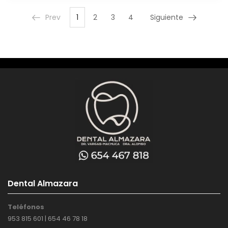
Prev
1
2
3
4
Siguiente
Dental Almazara
Teléfonos
953 815 601 | 654 46 78 18