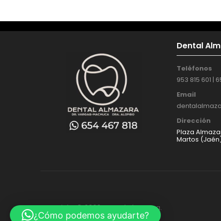
Dental Al
Teléfonos
953 815 601 | 
Email
dentalalmaz
Dirección
Plaza Almazar
Martos (Jaén
Copyright © 2026 Dental Almazara.​
¿Cómo podemos ayudarte?