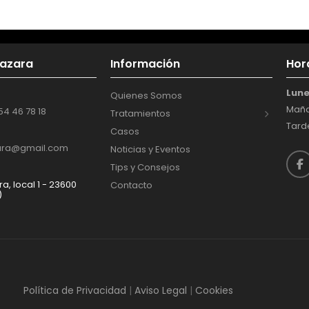
mazara
Información
Hor
Lune
Quienes Somos
Maña
654 46 78 18
Tratamientos
Tarde
Casos
ara@gmail.com
Noticias y Eventos
Tips y Consejos
a, local 1 - 23600
Contacto
)
Política de Privacidad
|
Aviso Legal
|
Cookies