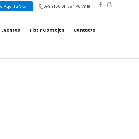
953 81 56 01 | 654 46 78 18
e Aquí Tu Cita
Y Eventos
Tips Y Consejos
Contacto